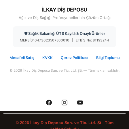
İLKAY DİŞ DEPOSU
Ağız ve Diş Sağlığı Profesyonellerinin Çözüm Ortağı
🛡️ Sağlık Bakanlığı ÜTS Kayıtlı & Onaylı Ürünler
MERSİS: 0473023507800010 | ETBİS No: 81193244
Mesafeli Satış
KVKK
Çerez Politikası
Bilgi Toplumu
© 2026 İlkay Diş Deposu San. ve Tic. Ltd. Şti. — Tüm hakları saklıdır.
© 2026 İlkay Diş Deposu San. ve Tic. Ltd. Şti. Tüm