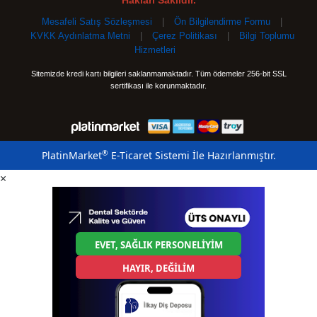
Hakları Saklıdır.
Mesafeli Satış Sözleşmesi
|
Ön Bilgilendirme Formu
|
KVKK Aydınlatma Metni
|
Çerez Politikası
|
Bilgi Toplumu
Hizmetleri
Sitemizde kredi kartı bilgileri saklanmamaktadır. Tüm ödemeler 256-bit SSL
sertifikası ile korunmaktadır.
®
PlatinMarket
E-Ticaret Sistemi
İle Hazırlanmıştır.
×
EVET, SAĞLIK PERSONELİYİM
HAYIR, DEĞİLİM